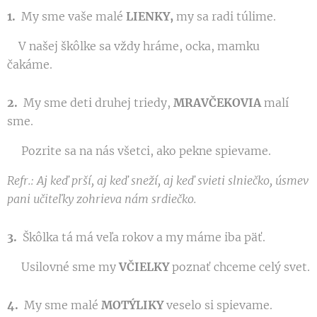
1.
My sme vaše malé
LIENKY,
my sa radi túlime.
V našej škôlke sa vždy hráme, ocka, mamku
čakáme.
2.
My sme deti druhej triedy,
MRAVČEKOVIA
malí
sme.
Pozrite sa na nás všetci, ako pekne spievame.
Refr.: Aj keď prší, aj keď sneží, aj keď svieti slniečko, úsmev
pani učiteľky zohrieva nám srdiečko.
3.
Škôlka tá má veľa rokov a my máme iba päť.
Usilovné sme my
VČIELKY
poznať chceme celý svet.
4.
My sme malé
MOTÝLIKY
veselo si spievame.