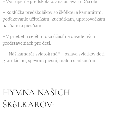
- Vystúpenie predškolákov na oslavách Dňa obci.
- Rozlúčka predškolákov so škôlkou a kamarátmi,
poďakovanie učiteľkám, kuchárkam, upratovačkám
básňami a piesňami.
- V priebehu celého roka účasť na divadelných
predstaveniach pre deti.
- "Náš kamarát sviatok má" - oslava sviatkov detí
gratuláciou, spevom piesní, malou sladkosťou.
HYMNA NAŠICH
ŠKôLKAROV: