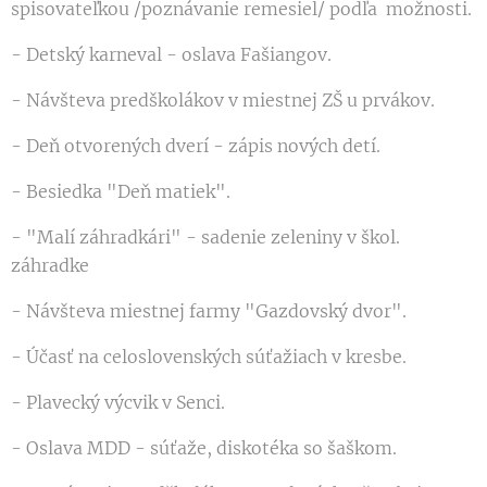
spisovateľkou /poznávanie remesiel/ podľa možnosti.
- Detský karneval - oslava Fašiangov.
- Návšteva predškolákov v miestnej ZŠ u prvákov.
- Deň otvorených dverí - zápis nových detí.
- Besiedka "Deň matiek".
- "Malí záhradkári" - sadenie zeleniny v škol.
záhradke
- Návšteva miestnej farmy "Gazdovský dvor".
- Účasť na celoslovenských súťažiach v kresbe.
- Plavecký výcvik v Senci.
- Oslava MDD - súťaže, diskotéka so šaškom.