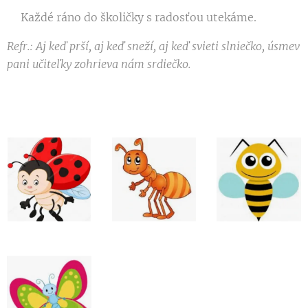
Každé ráno do školičky s radosťou utekáme.
Refr.: Aj keď prší, aj keď sneží, aj keď svieti slniečko, úsmev
pani učiteľky zohrieva nám srdiečko.