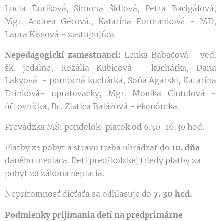
Lucia Ďurišová, Simona Šidlová, Petra Bacigálová,
Mgr. Andrea Gécová., Katarína Formanková - MD,
Laura Kissová - zastupujúca
Nepedagogickí zamestnanci:
Lenka Babačová - ved.
šk. jedálne, Rozália Kubicová - kuchárka, Dana
Lakyová - pomocná kuchárka, Soňa Agarski, Katarína
Drinková- upratovačky, Mgr. Monika Cintulová -
účtovníčka, Bc. Zlatica Balážová - ekonómka.
Prevádzka MŠ: pondelok-piatok od 6.30-16.30 hod.
Platby za pobyt a stravu treba uhrádzať do
10
.
dňa
daného mesiaca. Deti predškolskej triedy platby za
pobyt zo zákona neplatia.
Neprítomnosť dieťaťa sa odhlasuje do
7. 30 hod.
Podmienky prijímania detí na predprimárne