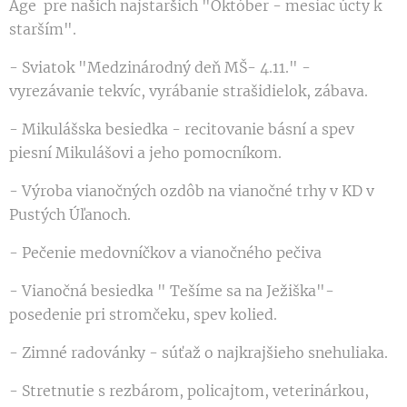
Age pre našich najstarších "Október - mesiac úcty k
starším".
- Sviatok "Medzinárodný deň MŠ- 4.11." -
vyrezávanie tekvíc, vyrábanie strašidielok, zábava.
- Mikulášska besiedka - recitovanie básní a spev
piesní Mikulášovi a jeho pomocníkom.
- Výroba vianočných ozdôb na vianočné trhy v KD v
Pustých Úľanoch.
- Pečenie medovníčkov a vianočného pečiva
- Vianočná besiedka " Tešíme sa na Ježiška"-
posedenie pri stromčeku, spev kolied.
- Zimné radovánky - súťaž o najkrajšieho snehuliaka.
- Stretnutie s rezbárom, policajtom, veterinárkou,