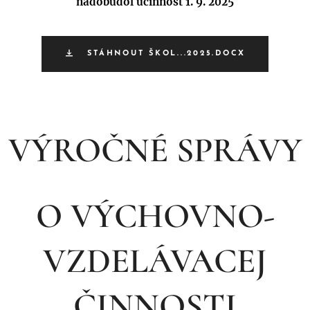
nadobudol účinnosť 1. 9. 2025
STÁHNOUT ŠKOL...2025.DOCX
VÝROČNÉ SPRÁVY
O VÝCHOVNO-
VZDELÁVACEJ
ČINNOSTI