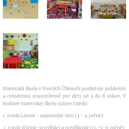
Materská škola v Pustých Úľanoch poskytuje poldennú
a celodennú starostlivosť pre deti od 3 do 6 rokov. V
budove materskej školy máme triedy:
1. trieda Lienok
- najmenšie deti (3 - 4 ročné)
2. trieda Včielok
-stredňáci a predškoláci (4-5-6 ročné)