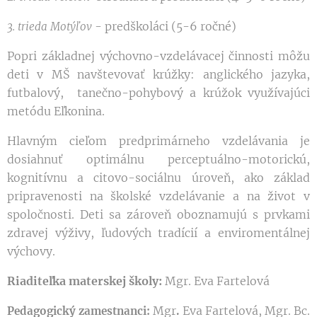
- predškoláci (5-6 ročné)
3. trieda Motýľov
Popri základnej výchovno-vzdelávacej činnosti môžu
deti v MŠ navštevovať krúžky: anglického jazyka,
futbalový, tanečno-pohybový a krúžok využívajúci
metódu Eľkonina.
Hlavným cieľom predprimárneho vzdelávania je
dosiahnuť optimálnu perceptuálno-motorickú,
kognitívnu a citovo-sociálnu úroveň, ako základ
pripravenosti na školské vzdelávanie a na život v
spoločnosti. Deti sa zároveň oboznamujú s prvkami
zdravej výživy, ľudových tradícií a enviromentálnej
výchovy.
Riaditeľka materskej školy:
Mgr. Eva Fartelová
Mgr
Eva
Fartelová, Mgr. Bc.
Pedagogický zamestnanci:
.